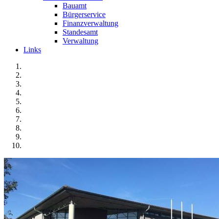
Bauamt
Bürgerservice
Finanzverwaltung
Standesamt
Verwaltung
Links