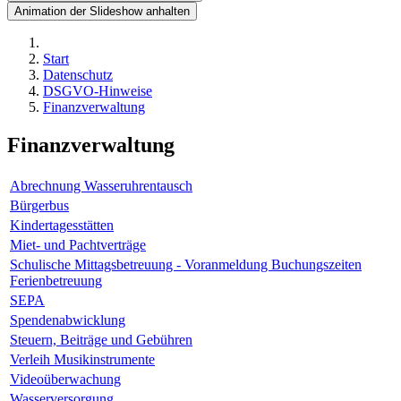
Animation der Slideshow anhalten
Start
Datenschutz
DSGVO-Hinweise
Finanzverwaltung
Finanzverwaltung
Abrechnung Wasseruhrentausch
Bürgerbus
Kindertagesstätten
Miet- und Pachtverträge
Schulische Mittagsbetreuung - Voranmeldung Buchungszeiten
Ferienbetreuung
SEPA
Spendenabwicklung
Steuern, Beiträge und Gebühren
Verleih Musikinstrumente
Videoüberwachung
Wasserversorgung