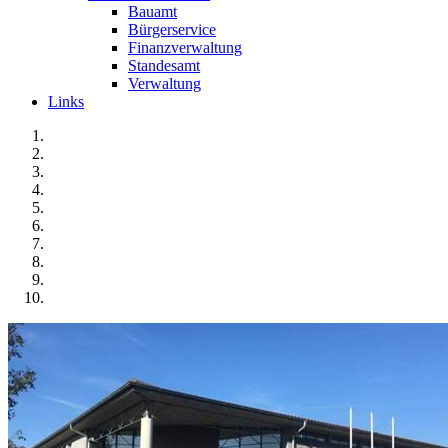
Bauamt
Bürgerservice
Finanzverwaltung
Standesamt
Verwaltung
Links