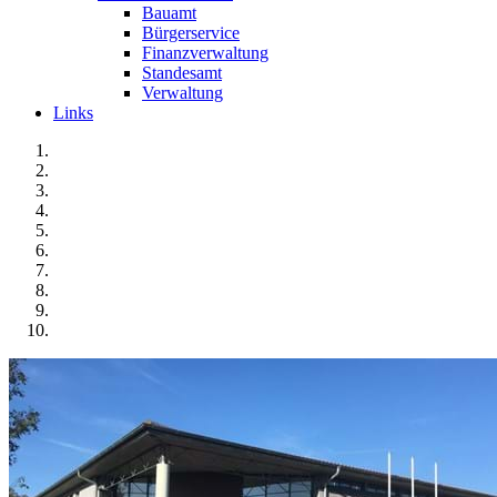
Bauamt
Bürgerservice
Finanzverwaltung
Standesamt
Verwaltung
Links