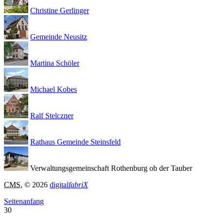
Christine Gerlinger
Gemeinde Neusitz
Martina Schöler
Michael Kobes
Ralf Stelczner
Rathaus Gemeinde Steinsfeld
Verwaltungsgemeinschaft Rothenburg ob der Tauber
CMS
, © 2026
digital
fabriX
Seitenanfang
30