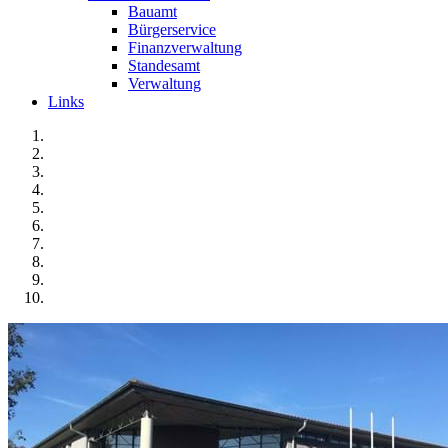
Bauamt
Bürgerservice
Finanzverwaltung
Standesamt
Verwaltung
Links