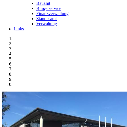
Bauamt
Bürgerservice
Finanzverwaltung
Standesamt
Verwaltung
Links