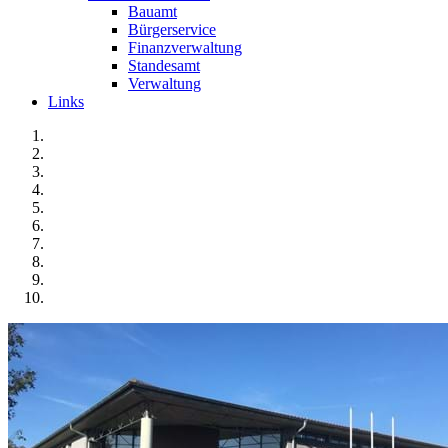
Bauamt
Bürgerservice
Finanzverwaltung
Standesamt
Verwaltung
Links