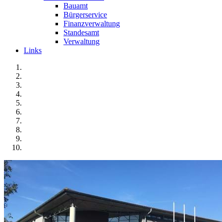
Bauamt
Bürgerservice
Finanzverwaltung
Standesamt
Verwaltung
Links